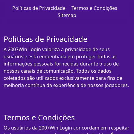
Políticas de Privacidade
Termos e Condições
Sitemap
Políticas de Privacidade
A 2007Win Login valoriza a privacidade de seus
usuários e está empenhada em proteger todas as
informações pessoais fornecidas durante o uso de
nossos canais de comunicação. Todos os dados
coletados são utilizados exclusivamente para fins de
melhoria contínua da experiência de nossos jogadores.
Termos e Condições
Os usuários da 2007Win Login concordam em respeitar