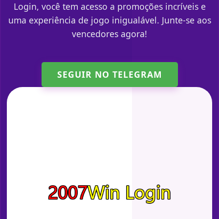
Login, você tem acesso a promoções incríveis e
uma experiência de jogo inigualável. Junte-se aos
vencedores agora!
SEGUIR NO TELEGRAM