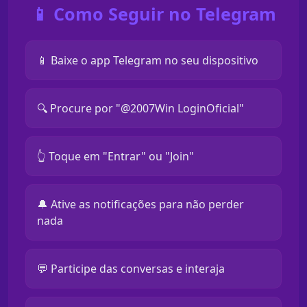
📱 Como Seguir no Telegram
📱 Baixe o app Telegram no seu dispositivo
🔍 Procure por "@2007Win LoginOficial"
👆 Toque em "Entrar" ou "Join"
🔔 Ative as notificações para não perder
nada
💬 Participe das conversas e interaja