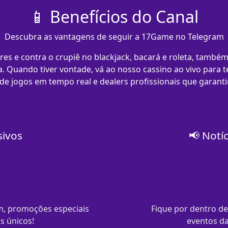
📱 Benefícios do Canal
Descubra as vantagens de seguir a 17Game no Telegram
res e contra o crupiê no blackjack, bacará e roleta, tamb
a. Quando tiver vontade, vá ao nosso cassino ao vivo para t
 jogos em tempo real e dealers profissionais que garanti
sivos
📢 Notí
m, promoções especiais
Fique por dentro d
s únicos!
eventos d