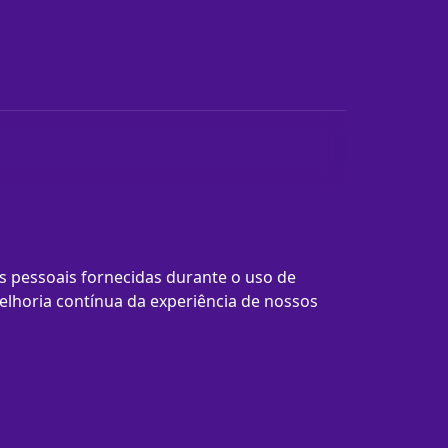
s pessoais fornecidas durante o uso de
elhoria contínua da experiência de nossos