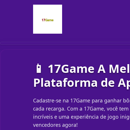
📱 17Game A Me
Plataforma de A
Cadastre-se na 17Game para ganhar bô
cada recarga. Com a 17Game, você tem
incríveis e uma experiência de jogo inig
vencedores agora!