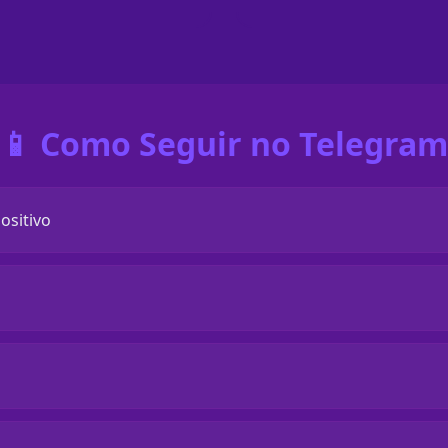
📱 Como Seguir no Telegram
ositivo