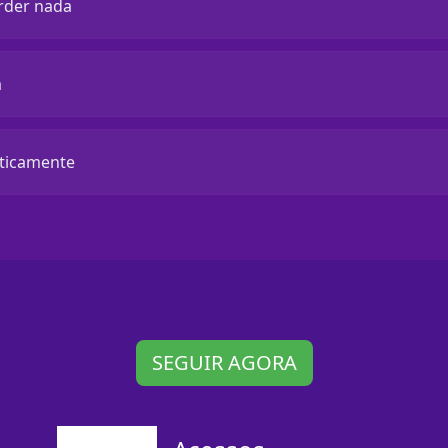
erder nada
a
aticamente
SEGUIR AGORA