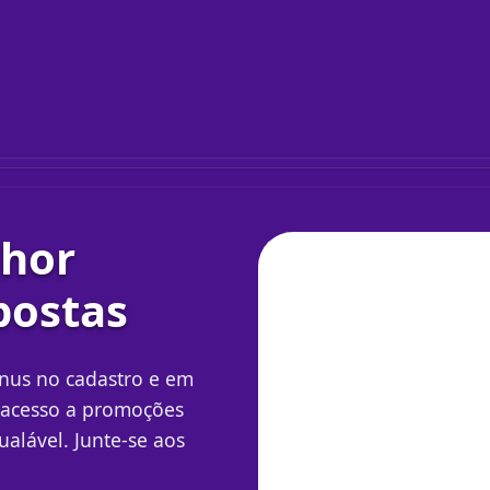
lhor
postas
nus no cadastro e em
 acesso a promoções
ualável. Junte-se aos