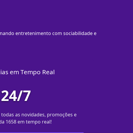
inando entretenimento com sociabilidade e
cias em Tempo Real
24/7
e todas as novidades, promoções e
da 1658 em tempo real!