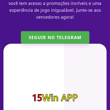
você tem acesso a promoções incríveis e uma
experiência de jogo inigualável. Junte-se aos
vencedores agora!
SEGUIR NO TELEGRAM